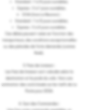
Standard : 7 à 10 jours ouvrables.
Express : 5 à 7 jours ouvrables.
DOM (hors La Réunion) :
Standard : 7 à 12 jours ouvrables.
Express : 5 à 8 jours ouvrables.
Ces délais peuvent varier en fonction des
transporteurs, des conditions exceptionnelles
ou des périodes de forte demande (comme
Noël).
3. Frais de Livraison :
Les frais de livraison sont calculés selon la
destination et le poids du colis. Voici une
estimation des coûts basés sur les tarifs de La
Poste pour 2026.
4. Suivi des Commandes :
Une fois votre commande expédiée, un