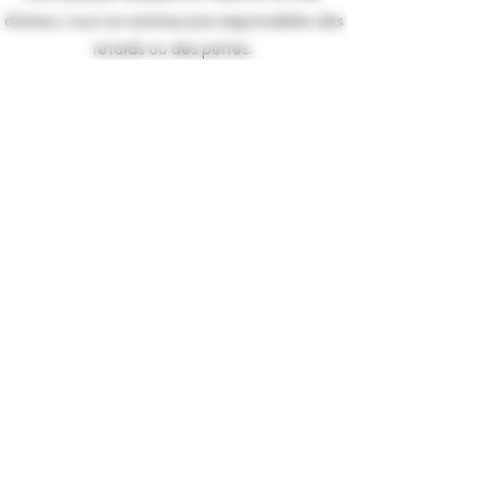
d’erreur, nous ne sommes pas responsables des
retards ou des pertes.
6. Retours en Cas de Non-Livraison :
Si un colis nous est retourné pour cause
d'absence répétée ou d'adresse incorrecte,
nous vous contacterons pour organiser une
nouvelle expédition. Des frais supplémentaires
peuvent s’appliquer pour le renvoi.
7. Contact :
Pour toute question ou information relative à
votre livraison, vous pouvez nous contacter :
E-mail :
mystic.cbd974@gmail.com
Téléphone :
0693 040492
Nous faisons de notre mieux pour vous garantir
une expérience client de qualité et une