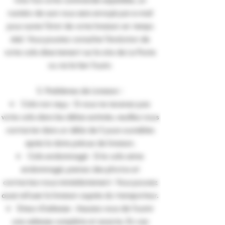
numéro de suivi vous sera envoyé par e-mail
pour suivre l’état de votre livraison en temps
réel. Vous pourrez consulter l’évolution de
votre colis directement sur le site de La Poste
ou via le lien fourni.
5. Problèmes de Livraison :
Colis non reçu : Si vous ne recevez pas
votre colis dans les délais estimés, veuillez nous
contacter dans un délai de 5 jours ouvrables
après la date prévue de livraison.
Colis endommagé : Si le colis arrive
endommagé, prenez des photos et
contactez-nous immédiatement. Vous pouvez
aussi refuser la livraison auprès du transporteur.
Erreur d'adresse : Assurez-vous de fournir
une adresse complète et exacte. En cas