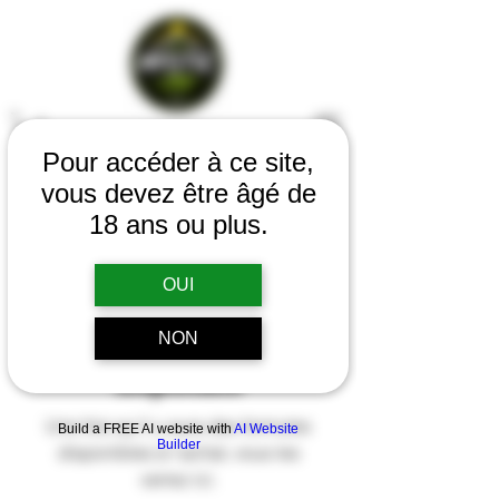
Pour accéder à ce site,
vous devez être âgé de
18 ans ou plus.
OUI
NON
Aucune formule
disponible
Une fois qu'il y aura des formules
Build a FREE AI website with
AI Website
Builder
disponibles à l'achat, vous les
verrez ici.